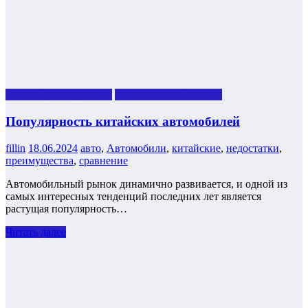
Важное для водителей
Новинки автомобилей
Популярность китайских автомобилей
fillin
18.06.2024
авто
,
Автомобили
,
китайские
,
недостатки
,
преимущества
,
сравнение
Автомобильный рынок динамично развивается, и одной из
самых интересных тенденций последних лет является
растущая популярность…
Читать далее