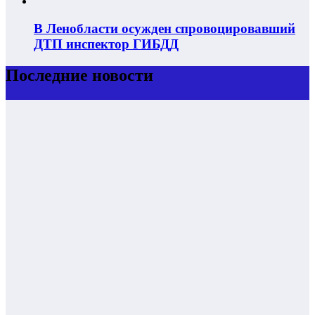
В Ленобласти осужден спровоцировавший
ДТП инспектор ГИБДД
Последние новости