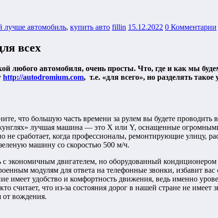
й лучше автомобиль
,
купить авто
fillin
15.12.2022
0 Комментарии
ля всех
ой любого автомобиля, очень просты. Что, где и как мы буд
у
http://autodromium.com
, т.е. «для всего», но разделять такое
ите, что большую часть времени за рулем вы будете проводить в
джунглях» лучшая машина — это X или Y, оснащенные огромными 
о не сработает, когда профессионалы, ремонтирующие улицу, ра
зеленую машину со скоростью 500 м/ч.
ь с экономичным двигателем, но оборудованный кондиционером 
роенным модулям для ответа на телефонные звонки, избавит вас
ие имеет удобство и комфортность движения, ведь именно урове
кто считает, что из-за состояния дорог в нашей стране не имеет
я от вождения.