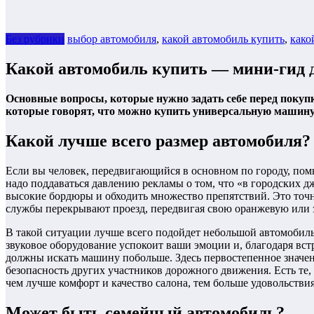
Без рубрики
выбор автомобиля
,
какой автомобиль купить
,
како
Какой автомобиль купить — мини-гид д
Основные вопросы, которые нужно задать себе перед покупк
которые говорят, что можно купить универсальную машин
Какой лучше всего размер автомобиля?
Если вы человек, передвигающийся в основном по городу, помн
надо поддаваться давлению рекламы о том, что «в городских 
высокие бордюры и обходить множество препятствий. Это точн
службы перекрывают проезд, передвигая свою оранжевую или 
В такой ситуации лучше всего подойдет небольшой автомобил
звуковое оборудование успокоит ваши эмоции и, благодаря вст
должны искать машину побольше. Здесь первостепенное значен
безопасность других участников дорожного движения. Есть те, 
чем лучше комфорт и качество салона, тем больше удовольстви
Может быть семейный автомобиль?