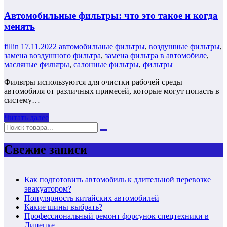
Автомобильные фильтры: что это такое и когда
менять
fillin
17.11.2022
автомобильные фильтры
,
воздушные фильтры
,
замена воздушного фильтра
,
замена фильтра в автомобиле
,
масляные фильтры
,
салонные фильтры
,
фильтры
Фильтры используются для очистки рабочей среды
автомобиля от различных примесей, которые могут попасть в
систему…
Читать далее
Свежие записи
Как подготовить автомобиль к длительной перевозке
эвакуатором?
Популярность китайских автомобилей
Какие шины выбрать?
Профессиональный ремонт форсунок спецтехники в
Липецке