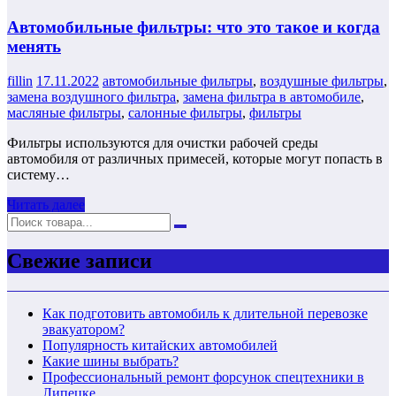
Автомобильные фильтры: что это такое и когда
менять
fillin
17.11.2022
автомобильные фильтры
,
воздушные фильтры
,
замена воздушного фильтра
,
замена фильтра в автомобиле
,
масляные фильтры
,
салонные фильтры
,
фильтры
Фильтры используются для очистки рабочей среды
автомобиля от различных примесей, которые могут попасть в
систему…
Читать далее
Свежие записи
Как подготовить автомобиль к длительной перевозке
эвакуатором?
Популярность китайских автомобилей
Какие шины выбрать?
Профессиональный ремонт форсунок спецтехники в
Липецке