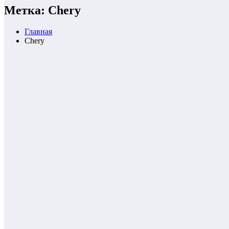
Метка: Сhery
Главная
Сhery