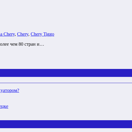
а Сhery
,
Сhery
,
Сhery Tiggo
более чем 80 стран и…
куатором?
ецке