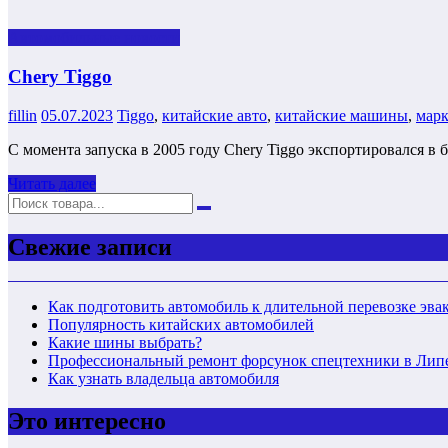
Автомобильные новости
Сhery Tiggo
fillin
05.07.2023
Tiggo
,
китайские авто
,
китайские машины
,
марк
С момента запуска в 2005 году Сhery Tiggo экспортировался в 
Читать далее
Свежие записи
Как подготовить автомобиль к длительной перевозке эва
Популярность китайских автомобилей
Какие шины выбрать?
Профессиональный ремонт форсунок спецтехники в Лип
Как узнать владельца автомобиля
Это интересно