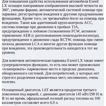
Для повышения удобства использования автомобиля Exeed
LX оснащен панорамным изображением высокой четкости на
360°, умными фарами, автоматической системой помощи при
парковке, регистратором вождения и другими продуманными
функциями. Кроме того, он чрезвычайно богат на помощь при
вождении. Такие как адаптивный круиз-контроль ACC,
система помощи при движении в пробках TJA,
предупреждение о лобовом столкновении FCW, активное
торможение AEB (с распознаванием пешехода/велосипеда),
предупреждение о движении сзади RCTW, помощь при смене
полосы движения LCA и многие другие функции помощи
при вождении, эта производительность находится в тот же
уровень
Для новичков автоматическая парковка Exeed LX также имеет
суперпрактичную функцию, то есть она может произвольно
«планировать» парковочное место в пределах диапазона,
обнаруженного системой. Для потребителей, у которых нет
строгого разделения парковочных мест, несомненно, очень
полезно.
Оснащенный двигатель 1,6T является продуктом третьего
поколения под маркой, с данными двигателя 145 кВт/290 Н м.
В то же время, официальный полный расход топлива на 100
километров составляет всего 6,9 л.