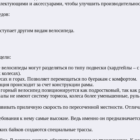
лектующими и аксессуарами, чтобы улучшить производительнос
едов:
уступает другим видам велосипеда.
дели:
велосипеды могут разделяться по типу подвески (хардтейлы – с 
колесах).
сах и горах. Позволяет перемещаться по буеракам с комфортом.
ция происходит за счет конструкции рамы.
горный велосипед позиционируется как подростковый, так как 
иалы не имеют систему тормоза, колеса более уменьшенные, руль
азвивать приличную скорость по пересеченной местности. Отлич
ебования к нему самые высокие. Ведь именно он предназначаетс
аких байков создаются специальные трассы.