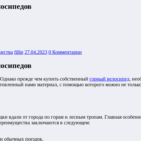
лосипедов
ества
fillin
27.04.2023
0 Комментарии
лосипедов
 Однако прежде чем купить собственный
горный велосипед
, нео
товленный нами материал, с помощью которого можно не только 
дки вдали от города по горам и лесным тропам. Главная особенн
 преимущества заключаются в следующем:
 и обычных поездок.