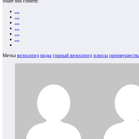
Share this content:
Метка
велосипед
виды
горный велосипед
плюсы
преимуществ