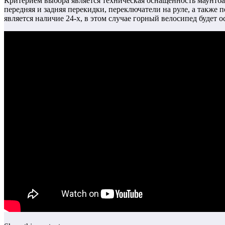
Критерием выбора является техническая оснащенность маунтба
передняя и задняя перекидки, переключатели на руле, а также
является наличие 24-х, в этом случае горный велосипед будет о