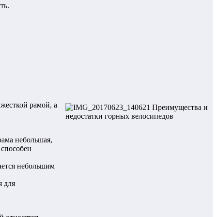
ть.
жесткой рамой, а
рама небольшая,
 способен
ается небольшим
я для